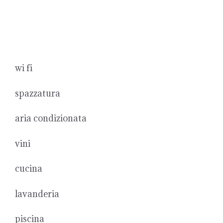
Skip
to
content
wi fi
spazzatura
aria condizionata
vini
cucina
lavanderia
piscina